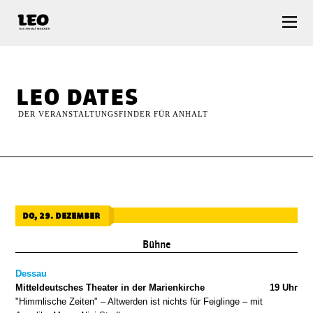
LEO — Das Anhalt Magazin
leo dates
DER VERANSTALTUNGSFINDER FÜR ANHALT
do, 29. dezember
Bühne
Dessau
Mitteldeutsches Theater in der Marienkirche
19 Uhr
"Himmlische Zeiten" – Altwerden ist nichts für Feiglinge – mit