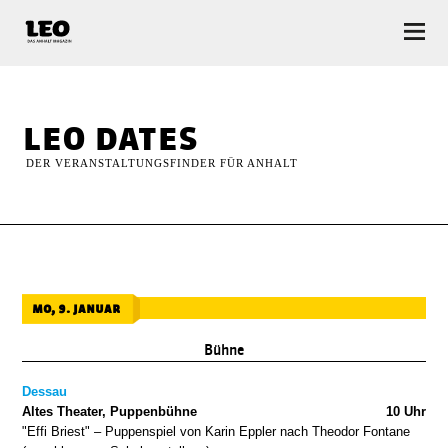
LEO — Das Anhalt Magazin
leo dates
DER VERANSTALTUNGSFINDER FÜR ANHALT
mo, 9. januar
Bühne
Dessau
Altes Theater, Puppenbühne
10 Uhr
"Effi Briest" – Puppenspiel von Karin Eppler nach Theodor Fontane