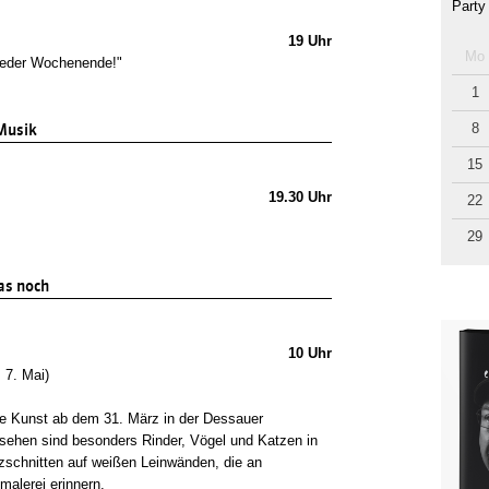
Party
19 Uhr
Mo
wieder Wochenende!"
1
Musik
8
15
19.30 Uhr
22
29
s noch
10 Uhr
 7. Mai)
ine Kunst ab dem 31. März in der Dessauer
 sehen sind besonders Rinder, Vögel und Katzen in
zschnitten auf weißen Leinwänden, die an
malerei erinnern.