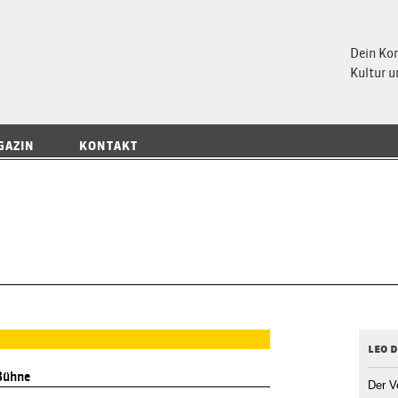
 Magazin
Dein Ko
Kultur u
GAZIN
KONTAKT
leo 
Bühne
Der V