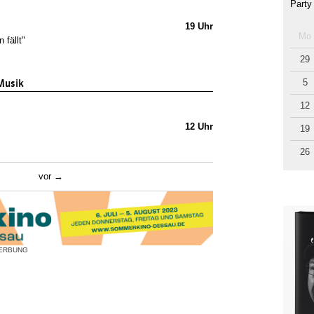
Party
19 Uhr
Mo
 fällt"
29
Musik
5
12
12 Uhr
19
26
vor
ERBUNG