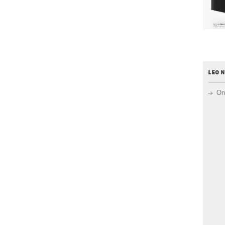
leo 
On