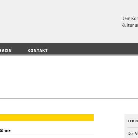
 Magazin
Dein Ko
Kultur u
GAZIN
KONTAKT
leo d
Bühne
Der V