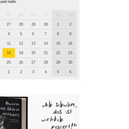
 und mehr.
Di
Mi
Do
Fr
Sa
So
27
28
29
30
1
2
4
5
6
7
8
9
11
12
13
14
15
16
18
19
20
21
22
23
25
26
27
28
29
30
1
2
3
4
5
6