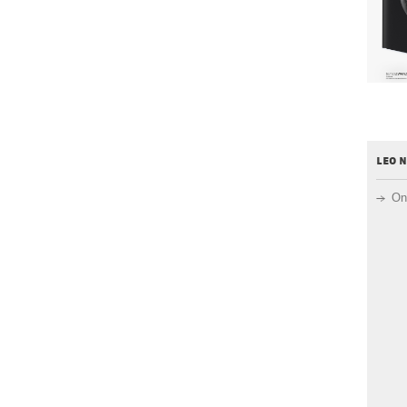
leo 
On