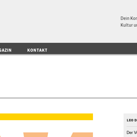
 Magazin
Dein Ko
Kultur u
GAZIN
KONTAKT
leo d
Der V