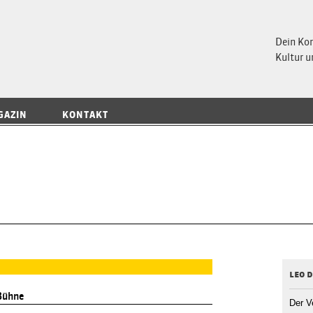
 Magazin
Dein Ko
Kultur u
GAZIN
KONTAKT
leo 
Bühne
Der V