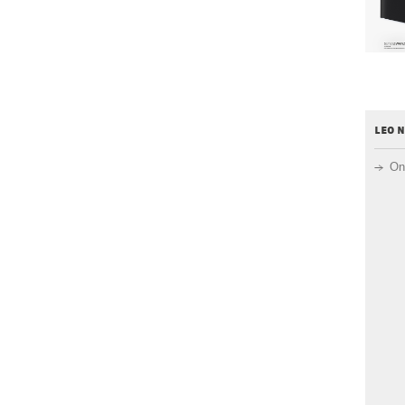
leo 
On