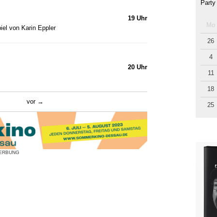
Party
19 Uhr
Mo
iel von Karin Eppler
26
4
20 Uhr
11
18
vor
25
ERBUNG