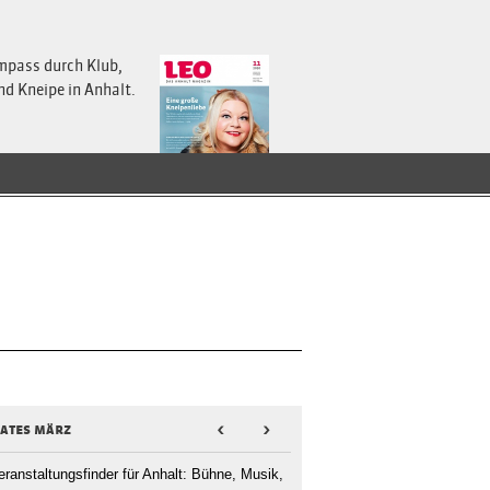
mpass durch Klub,
nd Kneipe in Anhalt.
dates märz
<
>
eranstaltungsfinder für Anhalt: Bühne, Musik,