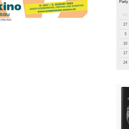
Party
Mo
ERBUNG
27
3
10
17
24