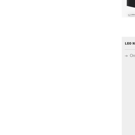
leo 
On