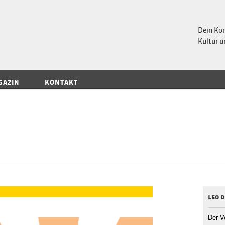
 Magazin
Dein Ko
Kultur u
GAZIN
KONTAKT
leo d
Der V