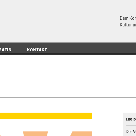
 Magazin
Dein Ko
Kultur u
GAZIN
KONTAKT
leo d
Der V