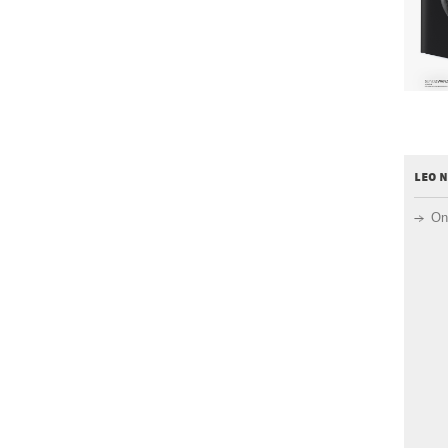
leo 
On