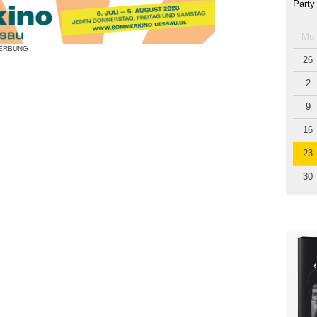
Party
Mo
ERBUNG
26
2
9
16
23
30