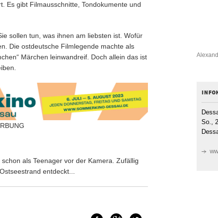
rt. Es gibt Filmausschnitte, Tondokumente und
ie sollen tun, was ihnen am liebsten ist. Wofür
ffen. Die ostdeutsche Filmlegende machte als
Alexand
hen“ Märchen leinwandreif. Doch allein das ist
eiben.
info
Dessa
So., 
RBUNG
Dessa
ww
 schon als Teenager vor der Kamera. Zufällig
Ostseestrand entdeckt...
Facebook
Google+
Twitter