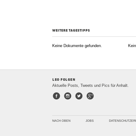
weitere tagestipps
Keine Dokumente gefunden.
Kei
leo folgen
Aktuelle Posts, Tweets und Pics für Anhalt.
Facebook
Instagram
Twitter
Google+
NACH OBEN
JOBS
DATENSCHUTZER