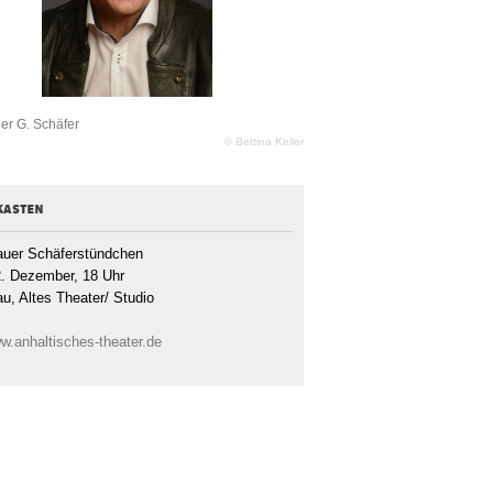
er G. Schäfer
© Bettina Keller
kasten
uer Schäferstündchen
2. Dezember, 18 Uhr
u, Altes Theater/ Studio
w.anhaltisches-theater.de