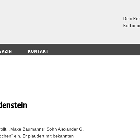
 Magazin
Dein Ko
Kultur u
GAZIN
KONTAKT
denstein
erollt. „Maxe Baumanns“ Sohn Alexander G.
chen“ ein. Er plaudert mit bekannten