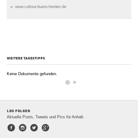
www.cultour-buero-herden.de
weitere tagestipps
Keine Dokumente gefunden.
Kei
leo folgen
Aktuelle Posts, Tweets und Pics für Anhalt.
Facebook
Instagram
Twitter
Google+