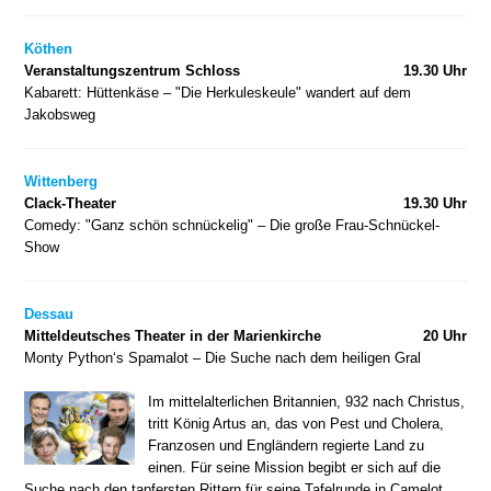
Köthen
Veranstaltungszentrum Schloss
19.30 Uhr
Kabarett: Hüttenkäse – "Die Herkuleskeule" wandert auf dem
Jakobsweg
Wittenberg
Clack-Theater
19.30 Uhr
Comedy: "Ganz schön schnückelig" – Die große Frau-Schnückel-
Show
Dessau
Mitteldeutsches Theater in der Marienkirche
20 Uhr
Monty Python‘s Spamalot – Die Suche nach dem heiligen Gral
Im mittelalterlichen Britannien, 932 nach Christus,
tritt König Artus an, das von Pest und Cholera,
Franzosen und Engländern regierte Land zu
einen. Für seine Mission begibt er sich auf die
Suche nach den tapfersten Rittern für seine Tafelrunde in Camelot.