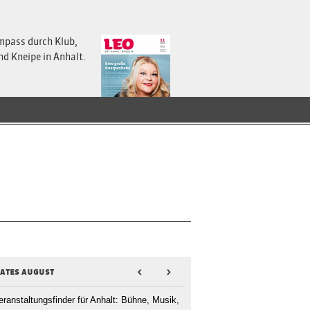
mpass durch Klub,
nd Kneipe in Anhalt.
dates august
<
>
eranstaltungsfinder für Anhalt: Bühne, Musik,