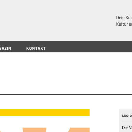
 Magazin
Dein Ko
Kultur u
GAZIN
KONTAKT
leo 
Der V