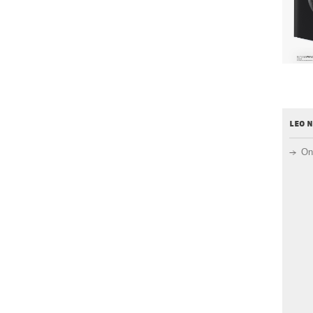
leo 
On