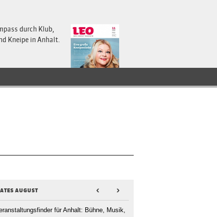
mpass durch Klub,
nd Kneipe in Anhalt.
dates august
<
>
eranstaltungsfinder für Anhalt: Bühne, Musik,