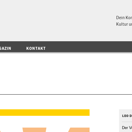
 Magazin
Dein Ko
Kultur u
GAZIN
KONTAKT
leo 
Der V