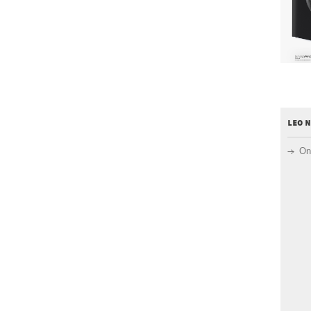
leo 
On