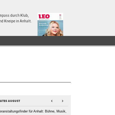
mpass durch Klub,
nd Kneipe in Anhalt.
dates august
<
>
eranstaltungsfinder für Anhalt: Bühne, Musik,