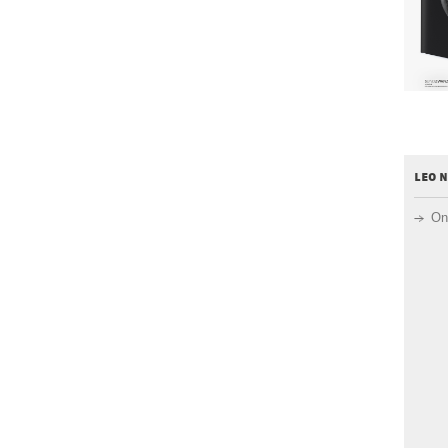
leo 
On