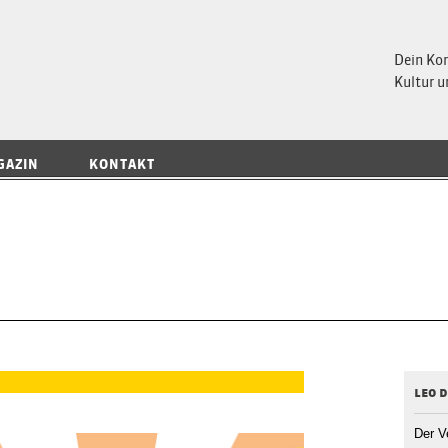
 Magazin
Dein Ko
Kultur u
GAZIN
KONTAKT
leo 
Der V