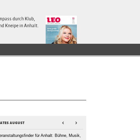
mpass durch Klub,
nd Kneipe in Anhalt.
dates august
<
>
eranstaltungsfinder für Anhalt: Bühne, Musik,