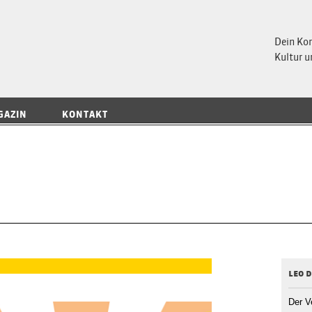
 Magazin
Dein Ko
Kultur u
GAZIN
KONTAKT
leo 
Der V