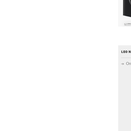
leo 
On