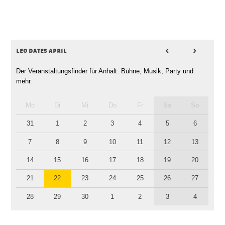
leo dates april
<
>
Der Veranstaltungsfinder für Anhalt: Bühne, Musik, Party und
mehr.
Mo
Di
Mi
Do
Fr
Sa
So
31
1
2
3
4
5
6
7
8
9
10
11
12
13
14
15
16
17
18
19
20
21
22
23
24
25
26
27
28
29
30
1
2
3
4