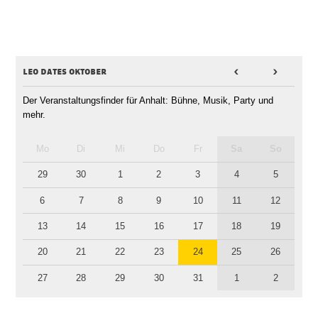
leo dates oktober
<
>
Der Veranstaltungsfinder für Anhalt: Bühne, Musik, Party und
mehr.
Mo
Di
Mi
Do
Fr
Sa
So
29
30
1
2
3
4
5
6
7
8
9
10
11
12
13
14
15
16
17
18
19
20
21
22
23
24
25
26
27
28
29
30
31
1
2