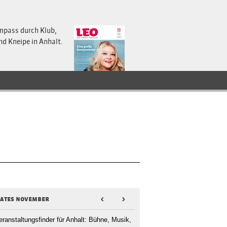
mpass durch Klub,
nd Kneipe in Anhalt.
dates november
<
>
eranstaltungsfinder für Anhalt: Bühne, Musik,