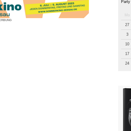
Party
Mo
ERBUNG
27
3
10
17
24