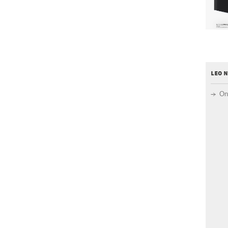
leo 
On