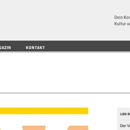
 Magazin
Dein Ko
Kultur u
GAZIN
KONTAKT
leo 
Der V