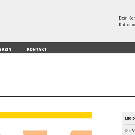
 Magazin
Dein Ko
Kultur u
GAZIN
KONTAKT
leo 
Der V