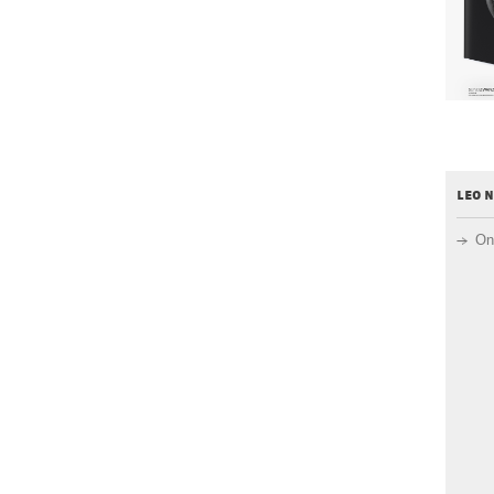
leo 
On