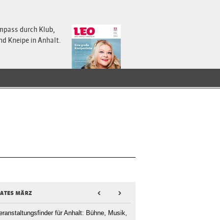
mpass durch Klub,
nd Kneipe in Anhalt.
dates märz
<
>
eranstaltungsfinder für Anhalt: Bühne, Musik,