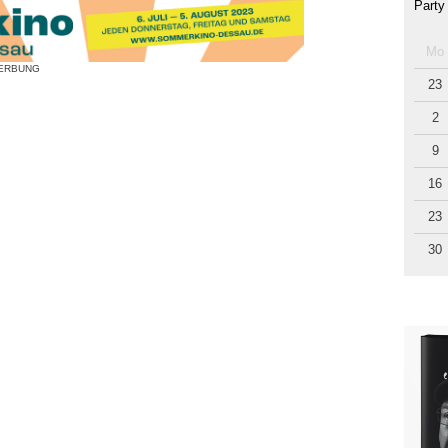
Party
Mo
ERBUNG
23
2
9
16
23
30