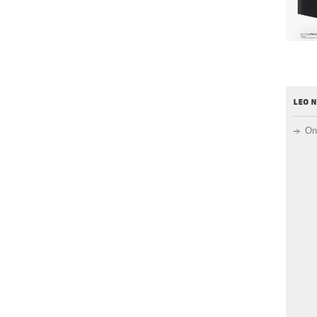
leo 
On