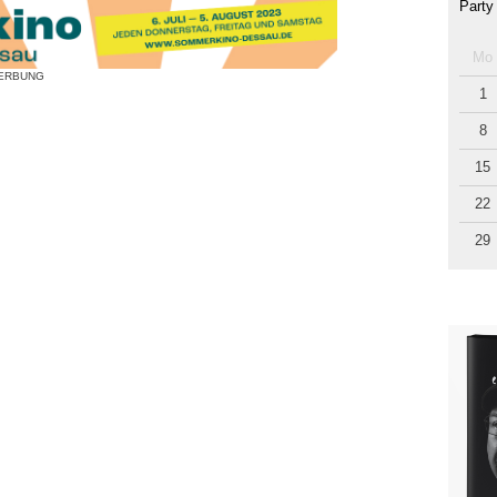
Party
Mo
ERBUNG
1
8
15
22
29