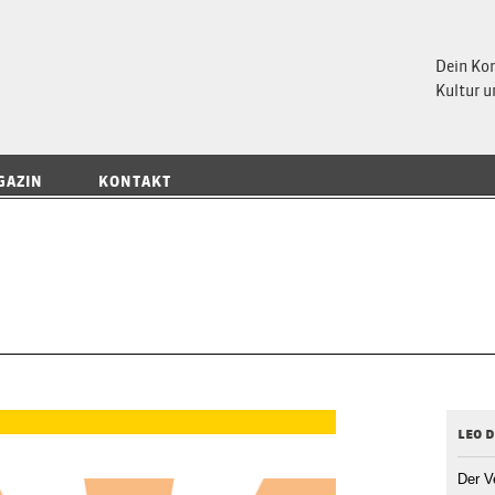
 Magazin
Dein Ko
Kultur u
GAZIN
KONTAKT
leo d
Der V