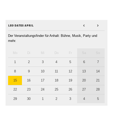
leo dates april
<
>
Der Veranstaltungsfinder für Anhalt: Bühne, Musik, Party und
mehr.
Mo
Di
Mi
Do
Fr
Sa
So
1
2
3
4
5
6
7
8
9
10
11
12
13
14
15
16
17
18
19
20
21
22
23
24
25
26
27
28
29
30
1
2
3
4
5