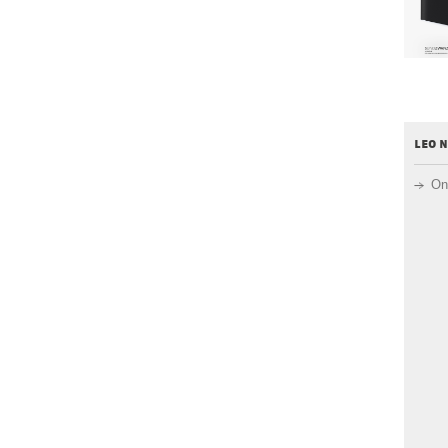
leo 
On