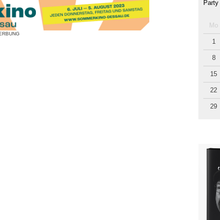
Party
Mo
ERBUNG
1
8
15
22
29