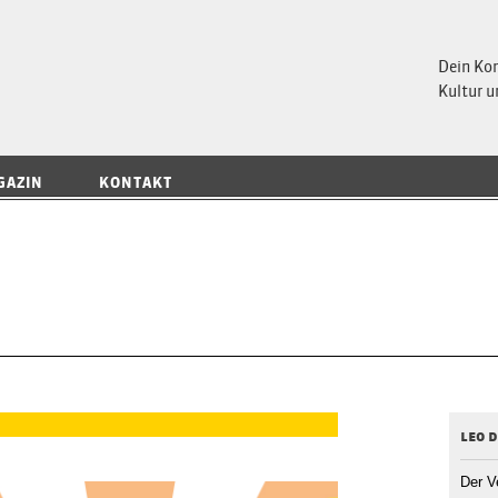
 Magazin
Dein Ko
Kultur u
GAZIN
KONTAKT
leo d
Der V