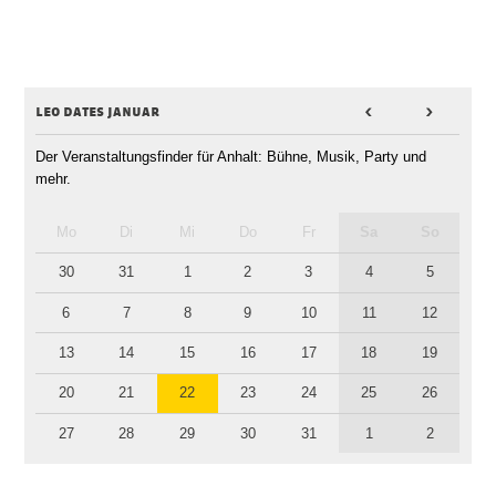
leo dates januar
<
>
Der Veranstaltungsfinder für Anhalt: Bühne, Musik, Party und
mehr.
Mo
Di
Mi
Do
Fr
Sa
So
30
31
1
2
3
4
5
6
7
8
9
10
11
12
13
14
15
16
17
18
19
20
21
22
23
24
25
26
27
28
29
30
31
1
2