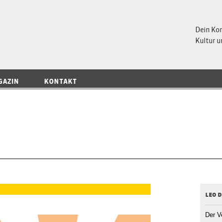
 Magazin
Dein Ko
Kultur u
GAZIN
KONTAKT
leo 
Der V