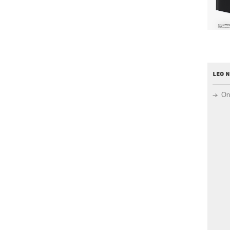
leo 
On