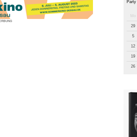
Party
Mo
ERBUNG
29
5
12
19
26