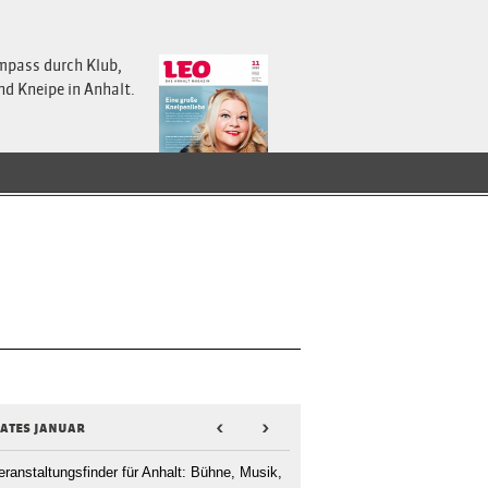
mpass durch Klub,
nd Kneipe in Anhalt.
dates januar
<
>
eranstaltungsfinder für Anhalt: Bühne, Musik,