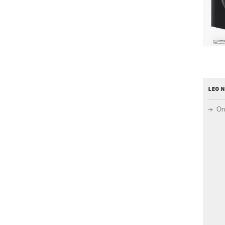
leo 
On