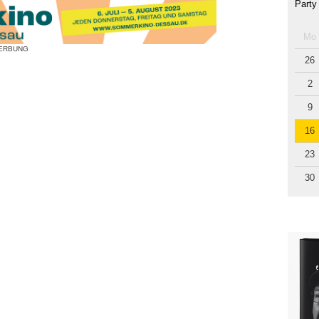
Party
Mo
ERBUNG
26
2
9
16
23
30