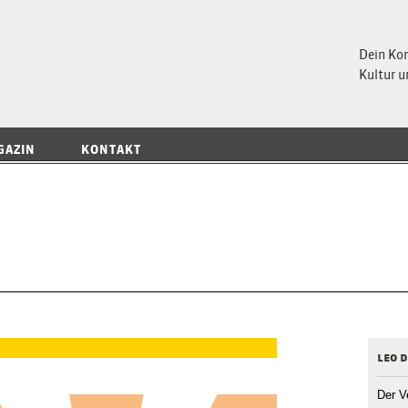
 Magazin
Dein Ko
Kultur u
GAZIN
KONTAKT
leo d
Der V