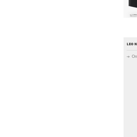
leo 
On