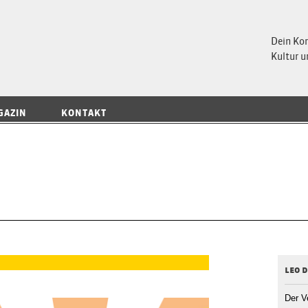
 Magazin
Dein Ko
Kultur u
GAZIN
KONTAKT
leo 
Der V