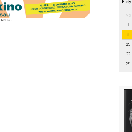
Party
Mo
ERBUNG
1
8
15
22
29